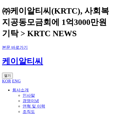
㈜케이알티씨(KRTC), 사회복
지공동모금회에 1억3000만원
기탁 > KRTC NEWS
본문 바로가기
케이알티씨
열기
KOR
ENG
회사소개
인사말
경영이념
연혁 및 이력
조직도