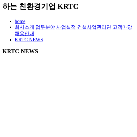
하는 친환경기업 KRTC
home
회사소개
업무분야
사업실적
건설사업관리단
고객마당
채용안내
KRTC NEWS
KRTC NEWS
은탑산업훈장 수상(이상진 회장님)_2024년
엔지니어링의 날
최고관리자
작성일
2024.06.13
조회수
2,177