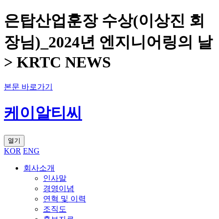
은탑산업훈장 수상(이상진 회
장님)_2024년 엔지니어링의 날
> KRTC NEWS
본문 바로가기
케이알티씨
열기
KOR
ENG
회사소개
인사말
경영이념
연혁 및 이력
조직도