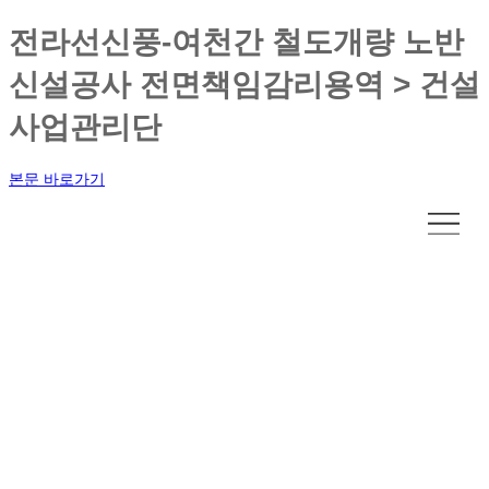
전라선신풍-여천간 철도개량 노반
신설공사 전면책임감리용역 > 건설
사업관리단
본문 바로가기
건설사업관리단
자연과 인간을 존중하고 녹색성장을 주도하는 친환경기업
KRTC