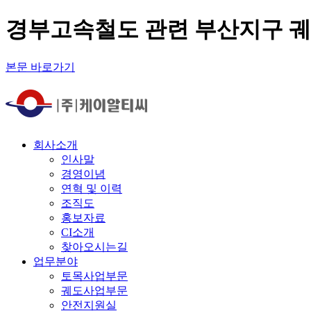
경부고속철도 관련 부산지구 
본문 바로가기
회사소개
인사말
경영이념
연혁 및 이력
조직도
홍보자료
CI소개
찾아오시는길
업무분야
토목사업부문
궤도사업부문
안전지원실