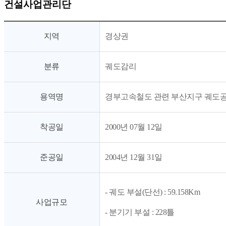
건설사업관리단
지역
경상권
분류
궤도감리
용역명
경부고속철도 관련 부산지구 궤도
착공일
2000년 07월 12일
준공일
2004년 12월 31일
- 궤도 부설(단선) : 59.158Km
사업규모
- 분기기 부설 : 228틀