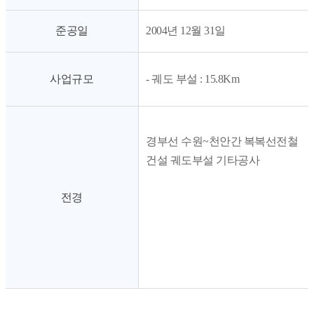
준공일
2004년 12월 31일
사업규모
- 궤도 부설 : 15.8Km
경부선 수원~천안간 복복선전철
건설 궤도부설 기타공사
전경