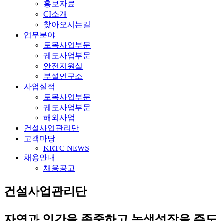
홍보자료
CI소개
찾아오시는길
업무분야
토목사업부문
궤도사업부문
안전지원실
부설연구소
사업실적
토목사업부문
궤도사업부문
해외사업
건설사업관리단
고객마당
KRTC NEWS
채용안내
채용공고
건설사업관리단
자연과 인간을 존중하고 녹색성장을 주도