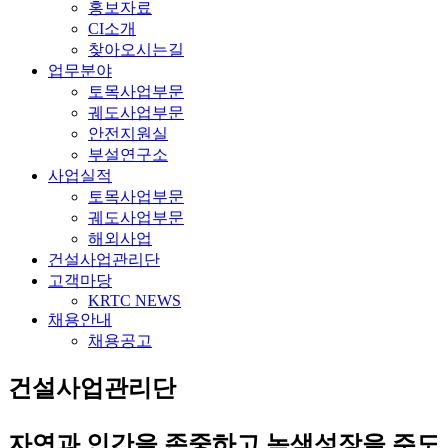
홍보자료
CI소개
찾아오시는길
업무분야
토목사업부문
궤도사업부문
안전지원실
부설연구소
사업실적
토목사업부문
궤도사업부문
해외사업
건설사업관리단
고객마당
KRTC NEWS
채용안내
채용공고
건설사업관리단
자연과 인간을 존중하고 녹색성장을 주도