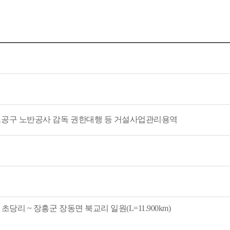
1공구 노반공사 감독 권한대행 등 거설사업관리용역
당리 ~ 장흥군 장동면 북교리 일원(L=11.900km)