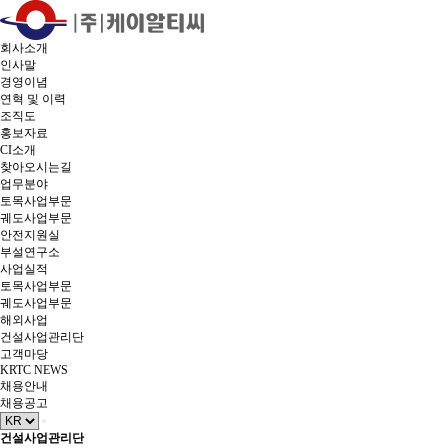
회사소개
인사말
경영이념
연혁 및 이력
조직도
홍보자료
CI소개
찾아오시는길
업무분야
토목사업부문
궤도사업부문
안전지원실
부설연구소
사업실적
토목사업부문
궤도사업부문
해외사업
건설사업관리단
고객마당
KRTC NEWS
채용안내
채용공고
건설사업관리단