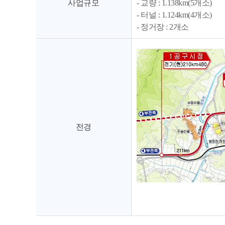
사업규모
- 교량 : 1.138km(5개소)
- 터널 : 1.124km(4개소)
- 정거장 : 2개소
전경