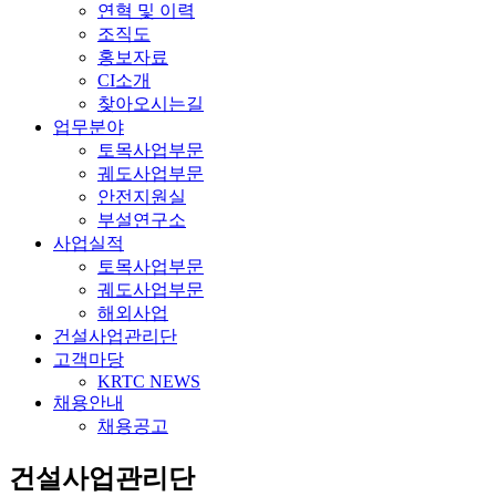
연혁 및 이력
조직도
홍보자료
CI소개
찾아오시는길
업무분야
토목사업부문
궤도사업부문
안전지원실
부설연구소
사업실적
토목사업부문
궤도사업부문
해외사업
건설사업관리단
고객마당
KRTC NEWS
채용안내
채용공고
건설사업관리단