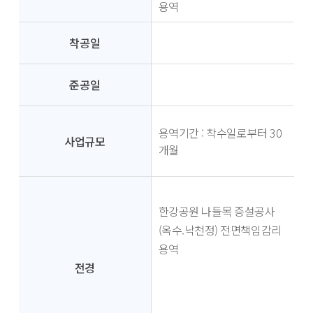
용역
착공일
준공일
용역기간 : 착수일로부터 30
사업규모
개월
한강공원 나들목 증설공사
(옥수.낙천정) 전면책임감리
용역
전경