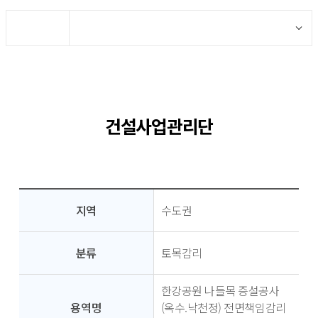
건설사업관리단
지역
수도권
분류
토목감리
한강공원 나들목 증설공사
용역명
(옥수.낙천정) 전면책임감리