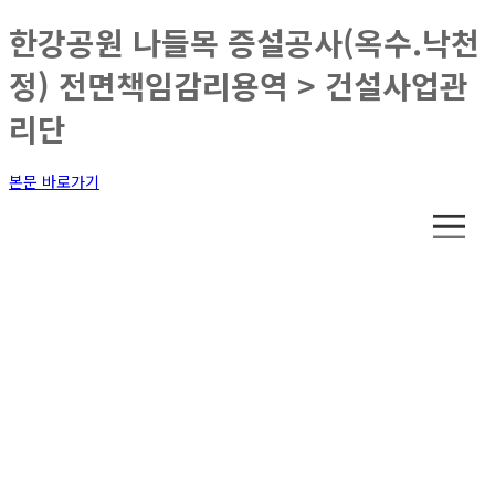
한강공원 나들목 증설공사(옥수.낙천
정) 전면책임감리용역 > 건설사업관
리단
본문 바로가기
건설사업관리단
자연과 인간을 존중하고 녹색성장을 주도하는 친환경기업 KRTC