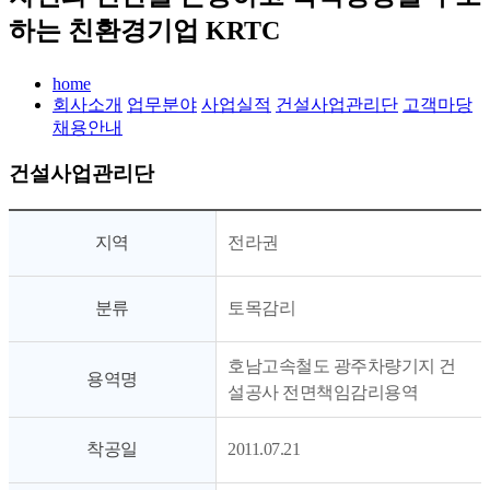
하는 친환경기업 KRTC
home
회사소개
업무분야
사업실적
건설사업관리단
고객마당
채용안내
건설사업관리단
지역
전라권
분류
토목감리
호남고속철도 광주차량기지 건
용역명
설공사 전면책임감리용역
착공일
2011.07.21