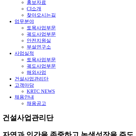
홍보자료
CI소개
찾아오시는길
업무분야
토목사업부문
궤도사업부문
안전지원실
부설연구소
사업실적
토목사업부문
궤도사업부문
해외사업
건설사업관리단
고객마당
KRTC NEWS
채용안내
채용공고
건설사업관리단
자연과 인간을 존중하고 녹색성장을 주도