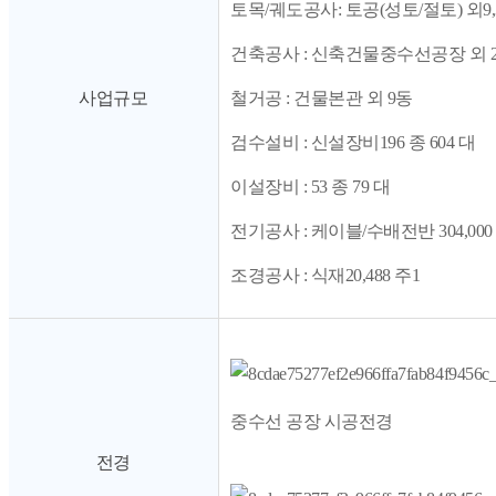
토목/궤도공사: 토공(성토/절토) 외9,331
건축공사 : 신축건물중수선공장 외 
사업규모
철거공 : 건물본관 외 9동
검수설비 : 신설장비196 종 604 대
이설장비 : 53 종 79 대
전기공사 : 케이블/수배전반 304,000 m
조경공사 : 식재20,488 주1
중수선 공장 시공전경
전경