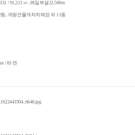
 / 91,213 ㎥, 레일부설22,500m
2동, 개량건물개차차체장 외 11동
 / 83 면