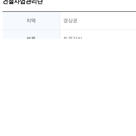
건설사업관리단
지역
경상권
분류
토목감리
용역명
울산∼포항 복선전철 노반신설 기
착공일
준공일
- 토 공(복선) : L=2,141.93m(6개소)
- 교 량(복선) : L=320m(유금, 자명교)