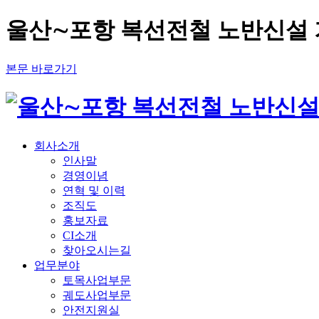
울산∼포항 복선전철 노반신설 
본문 바로가기
회사소개
인사말
경영이념
연혁 및 이력
조직도
홍보자료
CI소개
찾아오시는길
업무분야
토목사업부문
궤도사업부문
안전지원실