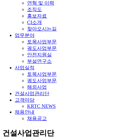
연혁 및 이력
조직도
홍보자료
CI소개
찾아오시는길
업무분야
토목사업부문
궤도사업부문
안전지원실
부설연구소
사업실적
토목사업부문
궤도사업부문
해외사업
건설사업관리단
고객마당
KRTC NEWS
채용안내
채용공고
건설사업관리단