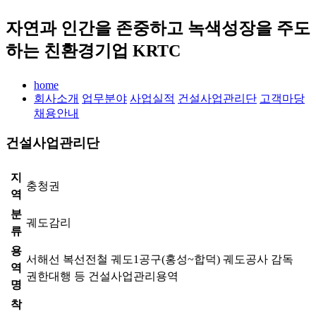
자연과 인간을 존중하고 녹색성장을 주도
하는 친환경기업 KRTC
home
회사소개
업무분야
사업실적
건설사업관리단
고객마당
채용안내
건설사업관리단
지
충청권
역
분
궤도감리
류
용
서해선 복선전철 궤도1공구(홍성~합덕) 궤도공사 감독
역
권한대행 등 건설사업관리용역
명
착