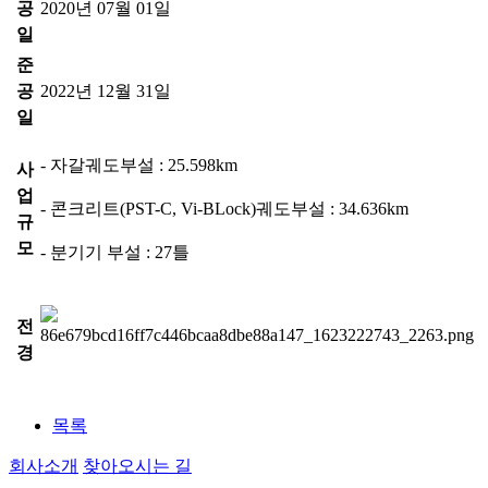
공
2020년 07월 01일
일
준
공
2022년 12월 31일
일
- 자갈궤도부설 : 25.598km
사
업
- 콘크리트(PST-C, Vi-BLock)궤도부설 : 34.636km
규
모
- 분기기 부설 : 27틀
전
경
목록
회사소개
찾아오시는 길