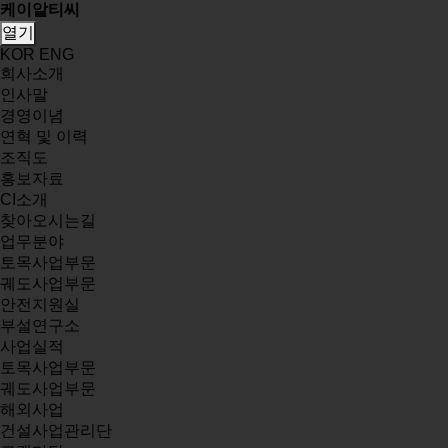
케이알티씨
열기
KOR
ENG
회사소개
인사말
경영이념
연혁 및 이력
조직도
홍보자료
CI소개
찾아오시는길
업무분야
토목사업부문
궤도사업부문
안전지원실
부설연구소
사업실적
토목사업부문
궤도사업부문
해외사업
건설사업관리단