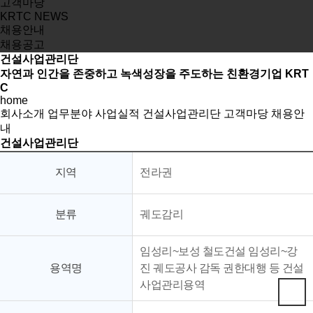
고객마당
KRTC NEWS
채용안내
채용공고
건설사업관리단
자연과 인간을 존중하고 녹색성장을 주도하는 친환경기업 KRT
C
home
회사소개
업무분야
사업실적
건설사업관리단
고객마당
채용안
내
건설사업관리단
지역
전라권
분류
궤도감리
임성리~보성 철도건설 임성리~강
용역명
진 궤도공사 감독 권한대행 등 건설
사업관리용역