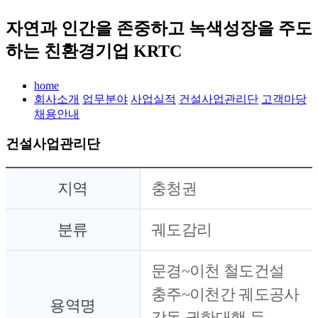
자연과 인간을 존중하고 녹색성장을 주도
하는 친환경기업 KRTC
home
회사소개
업무분야
사업실적
건설사업관리단
고객마당
채용안내
건설사업관리단
지역
충청권
분류
궤도감리
문경~이천 철도건설
충주~이천간 궤도공사
용역명
감독 권한대행 등