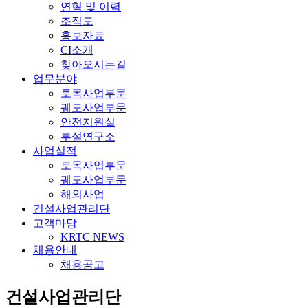
연혁 및 이력
조직도
홍보자료
CI소개
찾아오시는길
업무분야
토목사업부문
궤도사업부문
안전지원실
부설연구소
사업실적
토목사업부문
궤도사업부문
해외사업
건설사업관리단
고객마당
KRTC NEWS
채용안내
채용공고
건설사업관리단