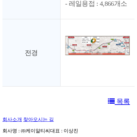
- 레일용접 : 4,866개소
전경
목록
회사소개
찾아오시는 길
회사명 : ㈜케이알티씨
대표 : 이상진