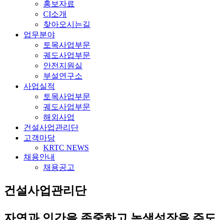
홍보자료
CI소개
찾아오시는길
업무분야
토목사업부문
궤도사업부문
안전지원실
부설연구소
사업실적
토목사업부문
궤도사업부문
해외사업
건설사업관리단
고객마당
KRTC NEWS
채용안내
채용공고
건설사업관리단
자연과 인간을 존중하고 녹색성장을 주도