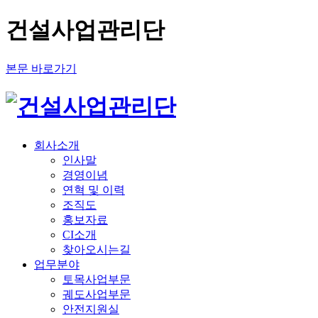
건설사업관리단
본문 바로가기
회사소개
인사말
경영이념
연혁 및 이력
조직도
홍보자료
CI소개
찾아오시는길
업무분야
토목사업부문
궤도사업부문
안전지원실